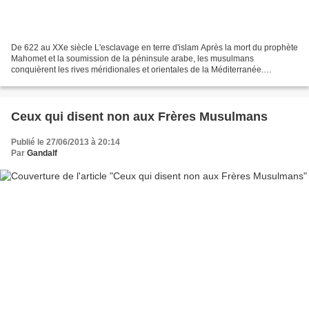
De 622 au XXe siècle L'esclavage en terre d'islam Après la mort du prophète
Mahomet et la soumission de la péninsule arabe, les musulmans
conquièrent les rives méridionales et orientales de la Méditerranée.
Multipliant les prises de guerre, ils prolongent...
Ceux qui disent non aux Frères Musulmans
Publié le 27/06/2013 à 20:14
Par
Gandalf