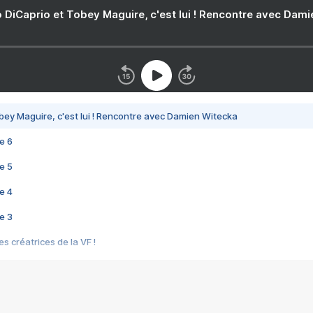
 DiCaprio et Tobey Maguire, c'est lui ! Rencontre avec Dam
bey Maguire, c'est lui ! Rencontre avec Damien Witecka
e 6
e 5
e 4
e 3
s créatrices de la VF !
e 2
e 1