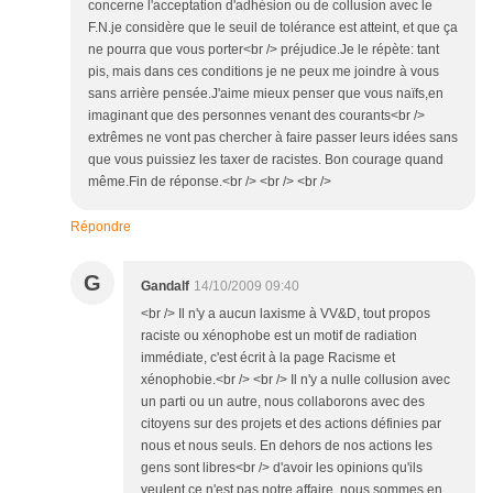
concerne l'acceptation d'adhésion ou de collusion avec le
F.N.je considère que le seuil de tolérance est atteint, et que ça
ne pourra que vous porter<br /> préjudice.Je le répète: tant
pis, mais dans ces conditions je ne peux me joindre à vous
sans arrière pensée.J'aime mieux penser que vous naïfs,en
imaginant que des personnes venant des courants<br />
extrêmes ne vont pas chercher à faire passer leurs idées sans
que vous puissiez les taxer de racistes. Bon courage quand
même.Fin de réponse.<br /> <br /> <br />
Répondre
G
Gandalf
14/10/2009 09:40
<br /> Il n'y a aucun laxisme à VV&D, tout propos
raciste ou xénophobe est un motif de radiation
immédiate, c'est écrit à la page Racisme et
xénophobie.<br /> <br /> Il n'y a nulle collusion avec
un parti ou un autre, nous collaborons avec des
citoyens sur des projets et des actions définies par
nous et nous seuls. En dehors de nos actions les
gens sont libres<br /> d'avoir les opinions qu'ils
veulent ce n'est pas notre affaire, nous sommes en