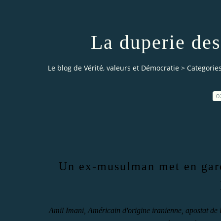
La duperie des
Le blog de Vérité, valeurs et Démocratie
>
Categorie
0
Un ex-musulman met en gard
Amil Imani, Américain d'origine iranienne, apostat de l