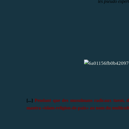
les pseudo expert
[...]
Pendant que des musulmans radicaux tuent, déca
mantra «islam-religion-de-paix» au nom du multicul