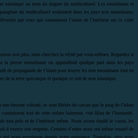
lture islamique au nom du dogme du multiculturel. Les musulmans et
e parapluie du multiculturel seulement dans les pays non musulmans,
 déversés par ceux qui connaissent l’islam de l’intérieur sur ce culte
urnois non plus, mais cherchez la vérité par vous-mêmes. Regardez si
ns la presse musulmane ou apparaîtrait quelque part dans les pays
util de propagande de l’islam pour leurrer les non musulmans tout en
er de la terre quiconque et quoique ce soit de non islamique.
t une énorme volonté, se sont libérés du carcan que le joug de l’islam
, connaissent tout de cette ordure haineuse, vrai fléau de l’humanité.
 tout près et de l’intérieur même. Nous avons étudié le coran, les
à où il exerce son emprise. Certains d’entre nous ont même essayé de
e qui nous enveloppe depuis notre naissance. Toutefois, plus nous