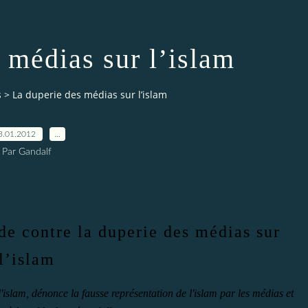
 médias sur l’islam
s
>
La duperie des médias sur l’islam
3.01.2012
…
Par Gandalf
e contre la duperie des médias sur
l’islam
'islam, dénonce la fausse représentation de l'islam par les médias et