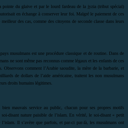
pointe du glaive et par le lourd fardeau de la jyzia (tribut spécial)
autorisait en échange à conserver leur foi. Malgré le paiement de ces
 le meilleur des cas, comme des citoyens de seconde classe dans leurs
pays musulmans est une procédure classique et de routine. Dans de
ans ne sont même pas reconnus comme légaux et les enfants de ces
ds. Observons comment l’Arabie saoudite, la mère de la barbarie, et
illiards de dollars de l’aide américaine, traitent les non musulmans
eurs droits humains légitimes.
un bien mauvais service au public, chacun pour ses propres motifs
i-disant nature paisible de l’islam. En vérité, le soi-disant « petit
 l’islam. Il s’avère que parfois, et par-ci par-là, les musulmans ont