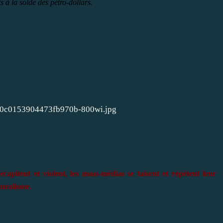
s à la solde des pétro-dollars.
pitent et violent, les mass-médias se taisent et répètent leur
turalisme.