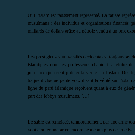
Oui l’islam est faussement représenté. La fausse représe
musulmans : des individus et organisations financés g
milliards de dollars grâce au pétrole vendu à un prix exor
Les prestigieuses universités occidentales, toujours av
islamiques dont les professeurs chantent la gloire d
journaux qui osent publier la vérité sur l’islam. Des 
traquent chaque petite voix disant la vérité sur l’islam a
ligne du parti islamique reçoivent quant à eux de génér
part des lobbys musulmans. […]
Le sabre est remplacé, temporairement, par une arme tout
vont ajouter une arme encore beaucoup plus destructive