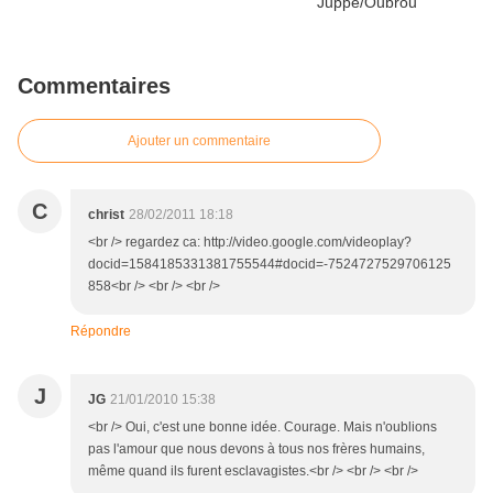
Commentaires
Ajouter un commentaire
C
christ
28/02/2011 18:18
<br /> regardez ca: http://video.google.com/videoplay?
docid=1584185331381755544#docid=-7524727529706125
858<br /> <br /> <br />
Répondre
J
JG
21/01/2010 15:38
<br /> Oui, c'est une bonne idée. Courage. Mais n'oublions
pas l'amour que nous devons à tous nos frères humains,
même quand ils furent esclavagistes.<br /> <br /> <br />