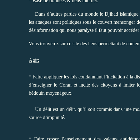
* Base de données & liens internet:
Dans d’autres parties du monde le Djihad islamique uti
les attaques sont politiques sous le couvert mensonger de
désinformation qui nous paralyse il faut pouvoir accéder 
Vous trouverez sur ce site des liens permettant de contem
Agir:
* Faire appliquer les lois condamnant l’incitation à la d
d’enseigner le Coran et incite des citoyens à imiter l
bédouin moyenâgeux.
Un délit est un délit, qu’il soit commis dans une mos
source d’impunité.
* Faire cesser l’enseignement des valeurs antidémoc